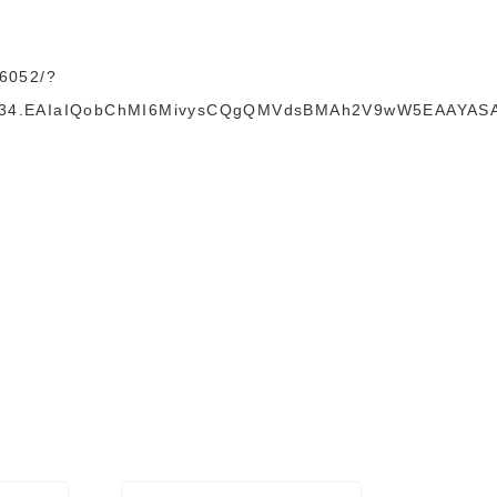
46052/?
14534.EAIaIQobChMI6MivysCQgQMVdsBMAh2V9wW5EAAYAS