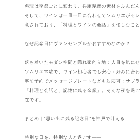
料理は季節ごとに変わり、兵庫県産の素材をふんだ
そして、ワインは一皿一皿に合わせてソムリエがセ
意されており、「料理とワインの会話」を愉しむこ
なぜ記念日にヴァンセンブルがおすすめなのか？
落ち着いたモダン空間と隠れ家的立地
：人目を気に
ソムリエ常駐で、ワイン初心者でも安心
：好みに合わ
事前予約でメッセージプレートなども対応可
：サプ
「料理と会話と、記憶に残る余韻」。そんな夜を過
在です。
まとめ｜“思い出に残る記念日”を神戸で叶える
特別な日を、特別な人と過ごす——