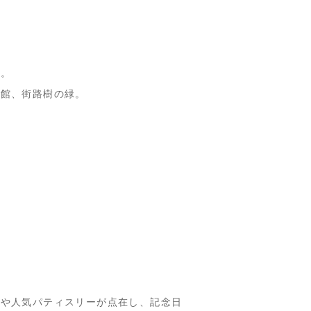
り。
洋館、街路樹の緑。
。
店や人気パティスリーが点在し、記念日