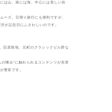
北には山、南には海、中心には美しい街
スムーズ。日帰り旅行にも便利ですが、
贅沢が記念日にふさわしいのです。
館、旧居留地、元町のクラシックビル群な
人の嗜み”に触れられるコンテンツが充実
験が豊富です。