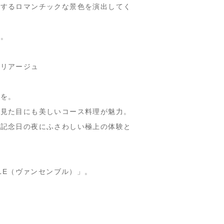
えするロマンチックな景色を演出してく
に。
マリアージュ
ンを。
、見た目にも美しいコース料理が魅力。
、記念日の夜にふさわしい極上の体験と
BLE（ヴァンセンブル）」。