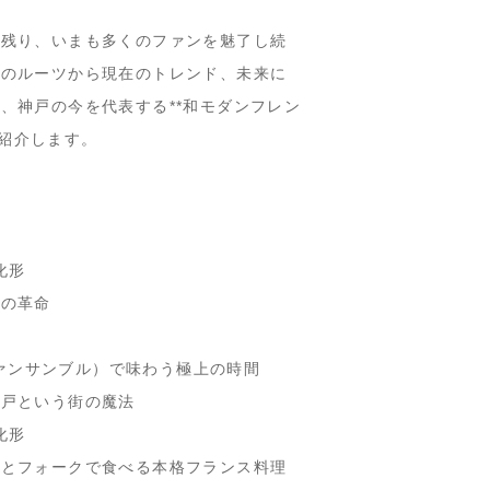
に残り、いまも多くのファンを魅了し続
化のルーツから現在のトレンド、未来に
、神戸の今を代表する**和モダンフレン
ご紹介します。
化形
食の革命
ヴァンサンブル）で味わう極上の時間
神戸という街の魔法
化形
フとフォークで食べる本格フランス料理