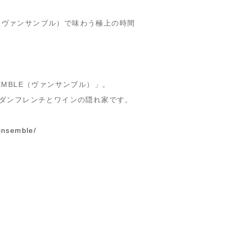
LE（ヴァンサンブル）で味わう極上の時間
SEMBLE（ヴァンサンブル）
」。
ダンフレンチとワインの隠れ家
です。
insemble/