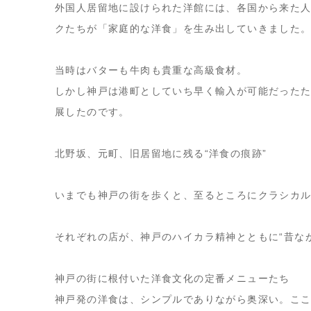
外国人居留地に設けられた洋館には、各国から来た
クたちが「家庭的な洋食」を生み出していきました
当時はバターも牛肉も貴重な高級食材。
しかし神戸は港町としていち早く輸入が可能だった
展
したのです。
北野坂、元町、旧居留地に残る“洋食の痕跡”
いまでも神戸の街を歩くと、至るところに
クラシカ
それぞれの店が、神戸のハイカラ精神とともに“昔な
神戸の街に根付いた洋食文化の定番メニューたち
神戸発の洋食は、シンプルでありながら奥深い。こ