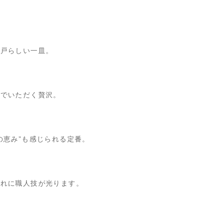
神戸らしい一皿。
スでいただく贅沢。
の恵み”も感じられる定番。
入れに職人技が光ります。