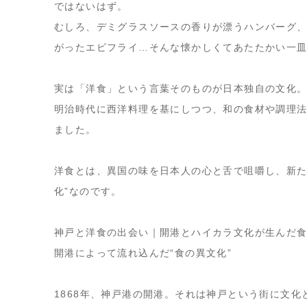
ではないはず。
むしろ、デミグラスソースの香りが漂うハンバーグ
がったエビフライ…そんな
懐かしくてあたたかい一
実は「洋食」という言葉そのものが日本独自の文化
明治時代に西洋料理を基にしつつ、
和の食材や調理
ました。
洋食とは、異国の味を日本人の心と舌で咀嚼し、新た
化”なのです。
神戸と洋食の出会い｜開港とハイカラ文化が生んだ
開港によって流れ込んだ“食の異文化”
1868年、神戸港の開港。それは神戸という街に
文化