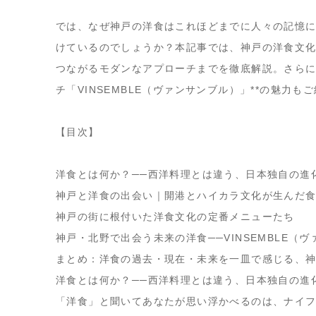
では、なぜ神戸の洋食はこれほどまでに人々の記憶
けているのでしょうか？本記事では、
神戸の洋食文
つながるモダンなアプローチ
までを徹底解説。さらに
チ「VINSEMBLE（ヴァンサンブル）」**の魅力も
【目次】
洋食とは何か？──西洋料理とは違う、日本独自の進
神戸と洋食の出会い｜開港とハイカラ文化が生んだ
神戸の街に根付いた洋食文化の定番メニューたち
神戸・北野で出会う未来の洋食──VINSEMBLE（
まとめ：洋食の過去・現在・未来を一皿で感じる、
洋食とは何か？──西洋料理とは違う、日本独自の進
「洋食」と聞いてあなたが思い浮かべるのは、ナイ