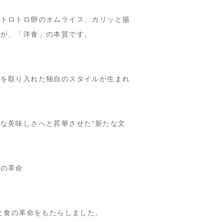
、トロトロ卵のオムライス、カリッと揚
皿
が、「洋食」の本質です。
。
法を取り入れた独自のスタイル
が生まれ
な美味しさへと昇華させた“新たな文
食の革命
と食の革命
をもたらしました。