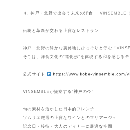
４. 神戸・北野で出会う未来の洋食──VINSEMB
伝統と革新が交わる上質なレストラン
神戸・北野の静かな裏路地にひっそりと佇む「
VIN
そこは、洋食文化の“進化形”を体現する
和を感じるモ
公式サイト
https://www.kobe-vinsemble.com/v
VINSEMBLE
が提案する“神戸の今”
旬の素材を活かした日本的フレンチ
ソムリエ厳選の上質なワインとのマリアージュ
記念日・接待・大人のディナーに最適な空間