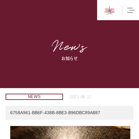
お知らせ
NEWS
2023.08.17
6758A961-BB6F-438B-8BE3-B96DBC89A887