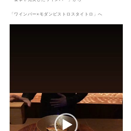
「ワインバー×モダンビストロスタイトロ」へ
動
画
プ
レ
ー
ヤ
ー